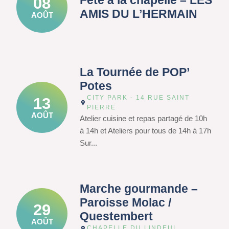
Fête à la chapelle – LES
08
AMIS DU L’HERMAIN
AOÛT
La Tournée de POP’
Potes
CITY PARK - 14 RUE SAINT
13
PIERRE
AOÛT
Atelier cuisine et repas partagé de 10h
à 14h et Ateliers pour tous de 14h à 17h
Sur...
Marche gourmande –
Paroisse Molac /
29
Questembert
AOÛT
CHAPELLE DU LINDEUL