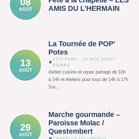
Fête à la chapelle – LES
08
AMIS DU L’HERMAIN
AOÛT
La Tournée de POP’
Potes
CITY PARK - 14 RUE SAINT
13
PIERRE
AOÛT
Atelier cuisine et repas partagé de 10h
à 14h et Ateliers pour tous de 14h à 17h
Sur...
Marche gourmande –
Paroisse Molac /
29
Questembert
AOÛT
CHAPELLE DU LINDEUL