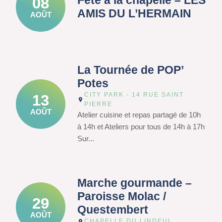
Fête à la chapelle – LES
08
AMIS DU L’HERMAIN
AOÛT
La Tournée de POP’
Potes
CITY PARK - 14 RUE SAINT
13
PIERRE
AOÛT
Atelier cuisine et repas partagé de 10h
à 14h et Ateliers pour tous de 14h à 17h
Sur...
Marche gourmande –
Paroisse Molac /
29
Questembert
AOÛT
CHAPELLE DU LINDEUL