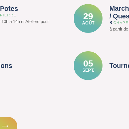
March
 Potes
29
/ Que
 PIERRE
e 10h à 14h et Ateliers pour
AOÛT
CHAPE
à partir d
05
ions
Tourn
SEPT.