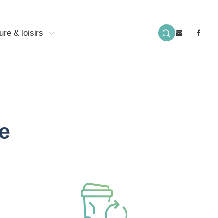
ure & loisirs
e