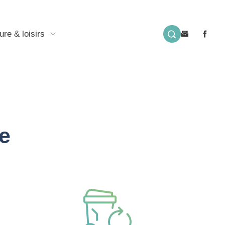
ure & loisirs
e