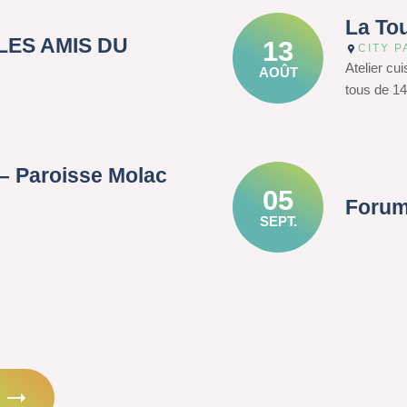
La To
– LES AMIS DU
13
CITY P
Atelier cu
AOÛT
tous de 14
– Paroisse Molac
05
Forum
SEPT.