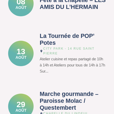
Fête à la chapelle – LES
08
AMIS DU L’HERMAIN
AOÛT
La Tournée de POP’
Potes
CITY PARK - 14 RUE SAINT
13
PIERRE
AOÛT
Atelier cuisine et repas partagé de 10h
à 14h et Ateliers pour tous de 14h à 17h
Sur...
Marche gourmande –
Paroisse Molac /
29
Questembert
AOÛT
CHAPELLE DU LINDEUL