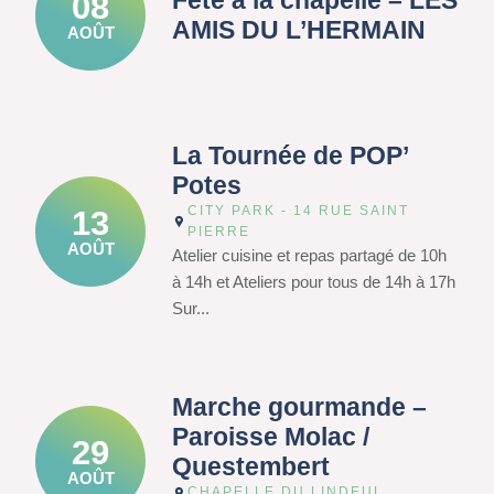
Fête à la chapelle – LES
08
AMIS DU L’HERMAIN
AOÛT
La Tournée de POP’
Potes
CITY PARK - 14 RUE SAINT
13
PIERRE
AOÛT
Atelier cuisine et repas partagé de 10h
à 14h et Ateliers pour tous de 14h à 17h
Sur...
Marche gourmande –
Paroisse Molac /
29
Questembert
AOÛT
CHAPELLE DU LINDEUL