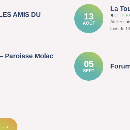
La To
– LES AMIS DU
13
CITY P
Atelier cu
AOÛT
tous de 14
– Paroisse Molac
05
Forum
SEPT.