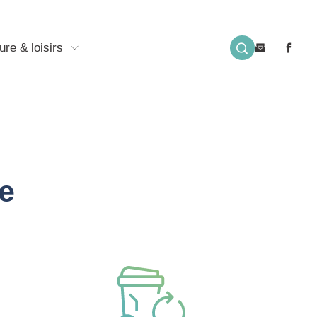
ure & loisirs
e