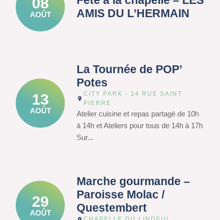
Fête à la chapelle – LES
08
AMIS DU L’HERMAIN
AOÛT
La Tournée de POP’
Potes
CITY PARK - 14 RUE SAINT
13
PIERRE
AOÛT
Atelier cuisine et repas partagé de 10h
à 14h et Ateliers pour tous de 14h à 17h
Sur...
Marche gourmande –
Paroisse Molac /
29
Questembert
AOÛT
CHAPELLE DU LINDEUL