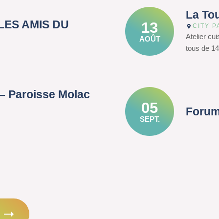
La To
– LES AMIS DU
13
CITY P
Atelier cu
AOÛT
tous de 14
– Paroisse Molac
05
Forum
SEPT.