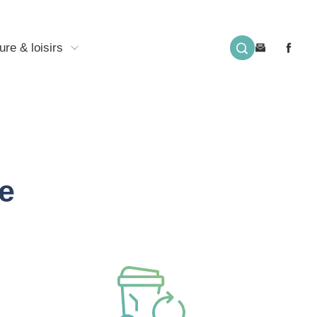
ure & loisirs
e