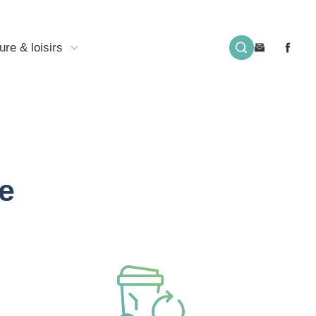
ure & loisirs
e