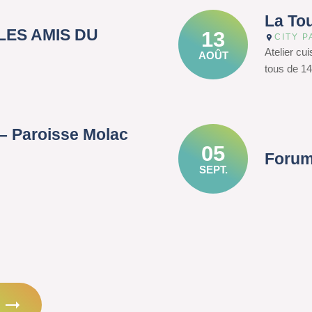
La To
– LES AMIS DU
13
CITY P
Atelier cu
AOÛT
tous de 14
– Paroisse Molac
05
Forum
SEPT.