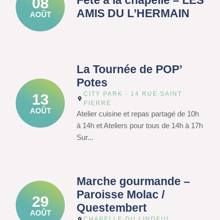
Fête à la chapelle – LES
08
AMIS DU L’HERMAIN
AOÛT
La Tournée de POP’
Potes
CITY PARK - 14 RUE SAINT
13
PIERRE
AOÛT
Atelier cuisine et repas partagé de 10h
à 14h et Ateliers pour tous de 14h à 17h
Sur...
Marche gourmande –
Paroisse Molac /
29
Questembert
AOÛT
CHAPELLE DU LINDEUL