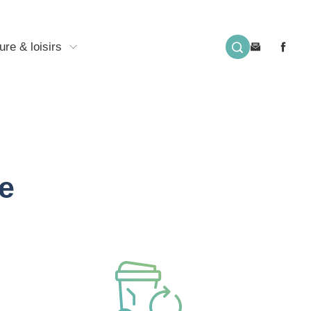
ure & loisirs
e