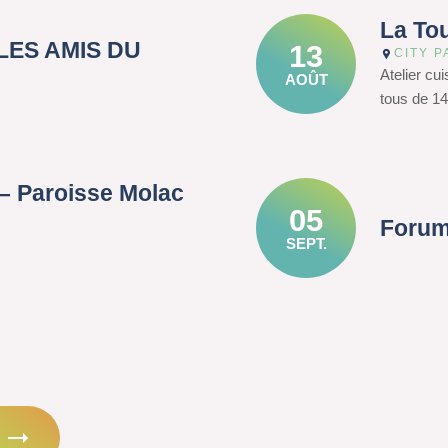
La To
– LES AMIS DU
13
CITY P
Atelier cu
AOÛT
tous de 14
– Paroisse Molac
05
Forum
SEPT.