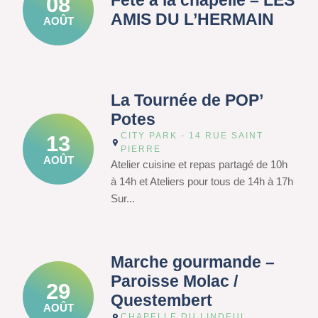
Fête à la chapelle – LES
08
AMIS DU L’HERMAIN
AOÛT
La Tournée de POP’
Potes
CITY PARK - 14 RUE SAINT
13
PIERRE
AOÛT
Atelier cuisine et repas partagé de 10h
à 14h et Ateliers pour tous de 14h à 17h
Sur...
Marche gourmande –
Paroisse Molac /
29
Questembert
AOÛT
CHAPELLE DU LINDEUL