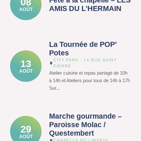
Fête à la chapelle – LES
08
AMIS DU L’HERMAIN
AOÛT
La Tournée de POP’
Potes
CITY PARK - 14 RUE SAINT
13
PIERRE
AOÛT
Atelier cuisine et repas partagé de 10h
à 14h et Ateliers pour tous de 14h à 17h
Sur...
Marche gourmande –
Paroisse Molac /
29
Questembert
AOÛT
CHAPELLE DU LINDEUL