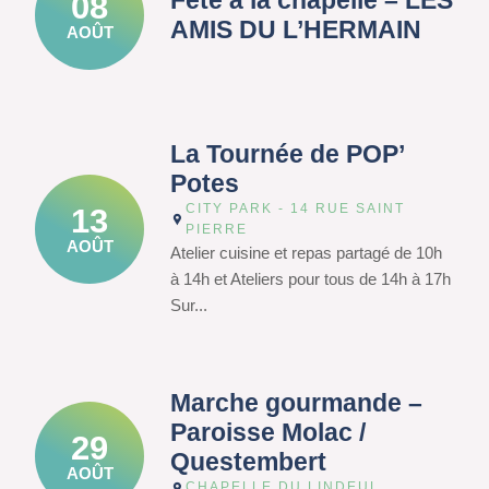
Fête à la chapelle – LES
08
AMIS DU L’HERMAIN
AOÛT
La Tournée de POP’
Potes
CITY PARK - 14 RUE SAINT
13
PIERRE
AOÛT
Atelier cuisine et repas partagé de 10h
à 14h et Ateliers pour tous de 14h à 17h
Sur...
Marche gourmande –
Paroisse Molac /
29
Questembert
AOÛT
CHAPELLE DU LINDEUL