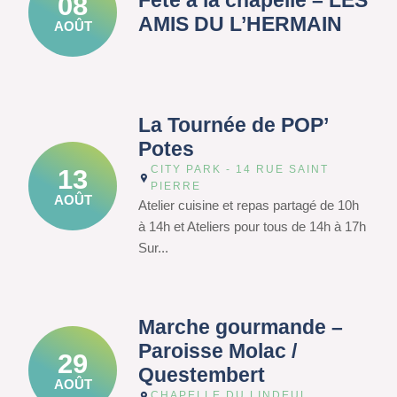
Fête à la chapelle – LES
08
AMIS DU L’HERMAIN
AOÛT
La Tournée de POP’
Potes
CITY PARK - 14 RUE SAINT
13
PIERRE
AOÛT
Atelier cuisine et repas partagé de 10h
à 14h et Ateliers pour tous de 14h à 17h
Sur...
Marche gourmande –
Paroisse Molac /
29
Questembert
AOÛT
CHAPELLE DU LINDEUL