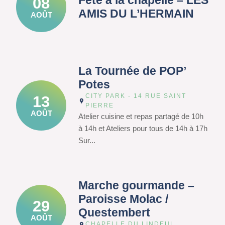
Fête à la chapelle – LES
08
AMIS DU L’HERMAIN
AOÛT
La Tournée de POP’
Potes
CITY PARK - 14 RUE SAINT
13
PIERRE
AOÛT
Atelier cuisine et repas partagé de 10h
à 14h et Ateliers pour tous de 14h à 17h
Sur...
Marche gourmande –
Paroisse Molac /
29
Questembert
AOÛT
CHAPELLE DU LINDEUL