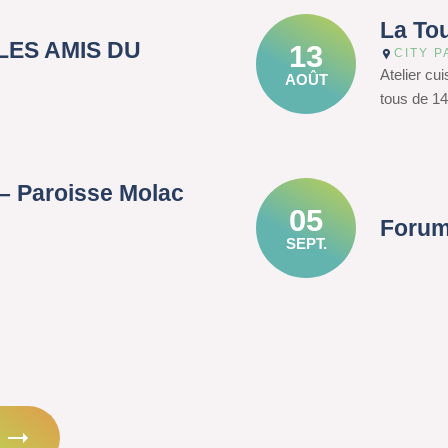
La To
– LES AMIS DU
13
CITY P
Atelier cu
AOÛT
tous de 14
– Paroisse Molac
05
Forum
SEPT.