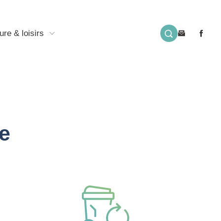
ure & loisirs
e