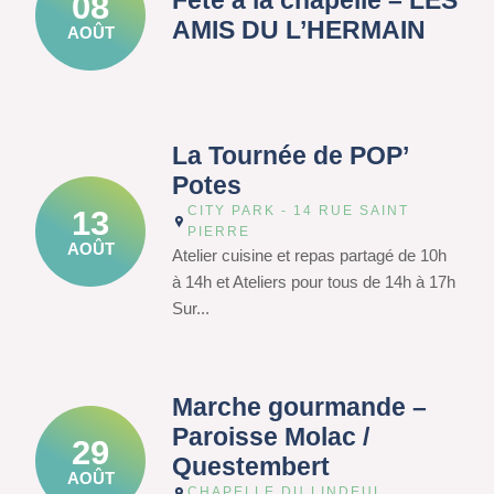
Fête à la chapelle – LES
08
AMIS DU L’HERMAIN
AOÛT
La Tournée de POP’
Potes
CITY PARK - 14 RUE SAINT
13
PIERRE
AOÛT
Atelier cuisine et repas partagé de 10h
à 14h et Ateliers pour tous de 14h à 17h
Sur...
Marche gourmande –
Paroisse Molac /
29
Questembert
AOÛT
CHAPELLE DU LINDEUL