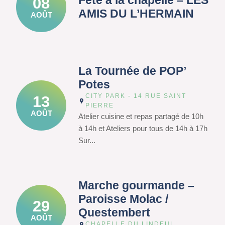
Fête à la chapelle – LES
08
AMIS DU L’HERMAIN
AOÛT
La Tournée de POP’
Potes
CITY PARK - 14 RUE SAINT
13
PIERRE
AOÛT
Atelier cuisine et repas partagé de 10h
à 14h et Ateliers pour tous de 14h à 17h
Sur...
Marche gourmande –
Paroisse Molac /
29
Questembert
AOÛT
CHAPELLE DU LINDEUL