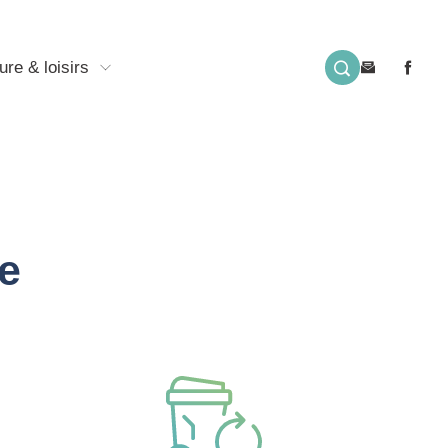
ure & loisirs
e