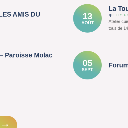
La To
– LES AMIS DU
13
CITY P
Atelier cu
AOÛT
tous de 14
– Paroisse Molac
05
Forum
SEPT.