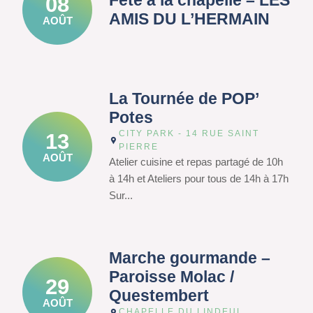
Fête à la chapelle – LES
08
AMIS DU L’HERMAIN
AOÛT
La Tournée de POP’
Potes
CITY PARK - 14 RUE SAINT
13
PIERRE
AOÛT
Atelier cuisine et repas partagé de 10h
à 14h et Ateliers pour tous de 14h à 17h
Sur...
Marche gourmande –
Paroisse Molac /
29
Questembert
AOÛT
CHAPELLE DU LINDEUL