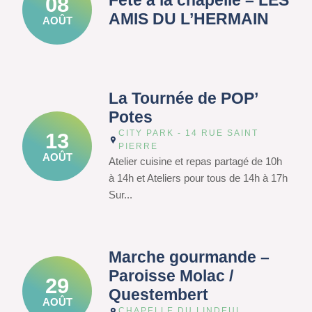
Fête à la chapelle – LES
08
AMIS DU L’HERMAIN
AOÛT
La Tournée de POP’
Potes
CITY PARK - 14 RUE SAINT
13
PIERRE
AOÛT
Atelier cuisine et repas partagé de 10h
à 14h et Ateliers pour tous de 14h à 17h
Sur...
Marche gourmande –
Paroisse Molac /
29
Questembert
AOÛT
CHAPELLE DU LINDEUL