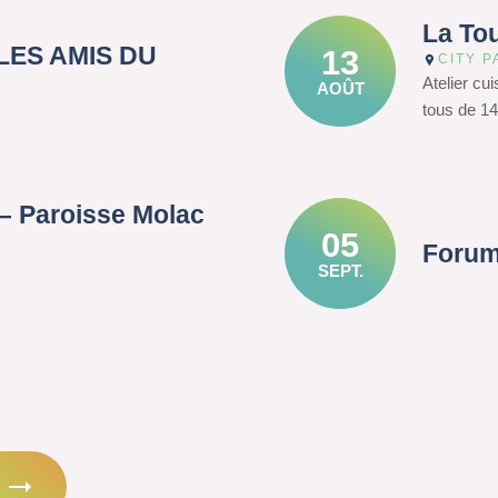
La To
– LES AMIS DU
13
CITY P
Atelier cu
AOÛT
tous de 14
– Paroisse Molac
05
Forum
SEPT.