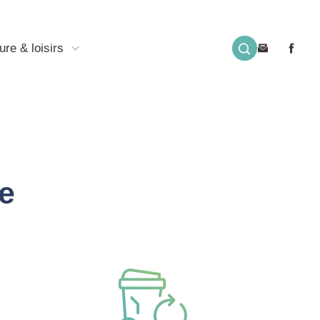
ure & loisirs
e