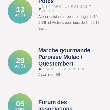
Potes
CITY PARK - 14 RUE SAINT
13
PIERRE
AOÛT
Atelier cuisine et repas partagé de 10h
à 14h et Ateliers pour tous de 14h à 17h
Sur...
Marche gourmande –
Paroisse Molac /
29
Questembert
AOÛT
CHAPELLE DU LINDEUL
à partir de 16h
Forum des
05
associations
SEPT.