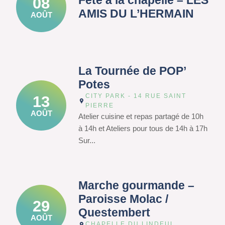
Fête à la chapelle – LES
08
AMIS DU L’HERMAIN
AOÛT
La Tournée de POP’
Potes
CITY PARK - 14 RUE SAINT
13
PIERRE
AOÛT
Atelier cuisine et repas partagé de 10h
à 14h et Ateliers pour tous de 14h à 17h
Sur...
Marche gourmande –
Paroisse Molac /
29
Questembert
AOÛT
CHAPELLE DU LINDEUL