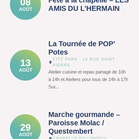
Fête à la chapelle – LES
08
AMIS DU L’HERMAIN
AOÛT
La Tournée de POP’
Potes
CITY PARK - 14 RUE SAINT
13
PIERRE
AOÛT
Atelier cuisine et repas partagé de 10h
à 14h et Ateliers pour tous de 14h à 17h
Sur...
Marche gourmande –
Paroisse Molac /
29
Questembert
AOÛT
CHAPELLE DU LINDEUL