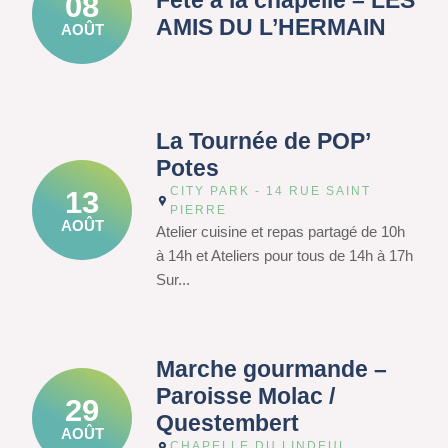
Fête à la chapelle – LES
08
AMIS DU L’HERMAIN
AOÛT
La Tournée de POP’
Potes
CITY PARK - 14 RUE SAINT
13
PIERRE
AOÛT
Atelier cuisine et repas partagé de 10h
à 14h et Ateliers pour tous de 14h à 17h
Sur...
Marche gourmande –
Paroisse Molac /
29
Questembert
AOÛT
CHAPELLE DU LINDEUL