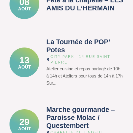
Fête à la chapelle – LES
08
AMIS DU L’HERMAIN
AOÛT
La Tournée de POP’
Potes
CITY PARK - 14 RUE SAINT
13
PIERRE
AOÛT
Atelier cuisine et repas partagé de 10h
à 14h et Ateliers pour tous de 14h à 17h
Sur...
Marche gourmande –
Paroisse Molac /
29
Questembert
AOÛT
CHAPELLE DU LINDEUL