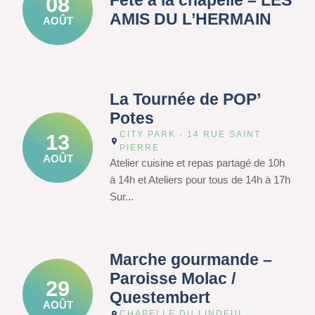
Fête à la chapelle – LES
08
AMIS DU L’HERMAIN
AOÛT
La Tournée de POP’
Potes
CITY PARK - 14 RUE SAINT
13
PIERRE
AOÛT
Atelier cuisine et repas partagé de 10h
à 14h et Ateliers pour tous de 14h à 17h
Sur...
Marche gourmande –
Paroisse Molac /
29
Questembert
AOÛT
CHAPELLE DU LINDEUL