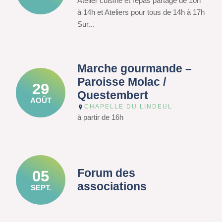
Atelier cuisine et repas partagé de 10h
à 14h et Ateliers pour tous de 14h à 17h
Sur...
Marche gourmande –
Paroisse Molac /
29
Questembert
AOÛT
CHAPELLE DU LINDEUL
à partir de 16h
Forum des
05
associations
SEPT.