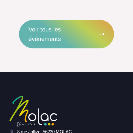
Voir tous les
événements
8 rue Jollivet 56230 MOLAC