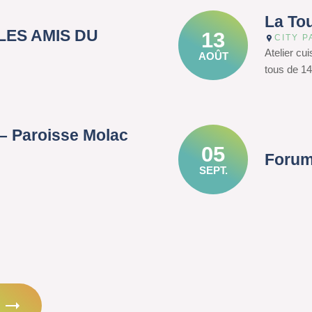
La To
– LES AMIS DU
13
CITY P
Atelier cu
AOÛT
tous de 14
– Paroisse Molac
05
Forum
SEPT.